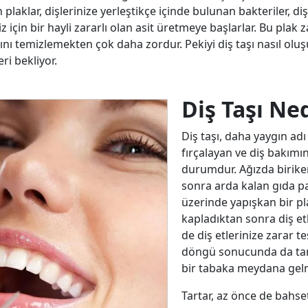
 plaklar, dişlerinize yerleştikçe içinde bulunan bakteriler, d
 için bir hayli zararlı olan asit üretmeye başlarlar. Bu plak
ını temizlemekten çok daha zordur. Pekiyi diş taşı nasıl oluşu
ri bekliyor.
Diş Taşı Ne
Diş taşı, daha yaygın adı 
fırçalayan ve diş bakımın
durumdur. Ağızda birike
sonra arda kalan gıda par
üzerinde yapışkan bir pl
kapladıktan sonra diş etl
de diş etlerinize zarar 
döngü sonucunda da tarta
bir tabaka meydana gelm
Tartar, az önce de bahsett