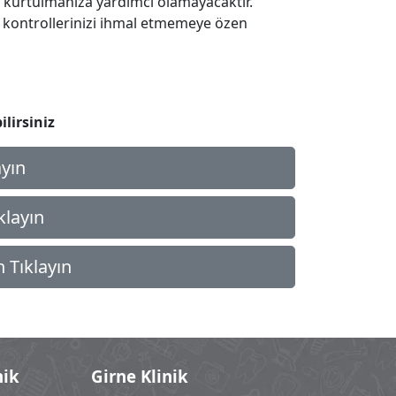
 kurtulmanıza yardımcı olamayacaktır.
i kontrollerinizi ihmal etmemeye özen
lirsiniz
ayın
ıklayın
n Tıklayın
nik
Girne Klinik