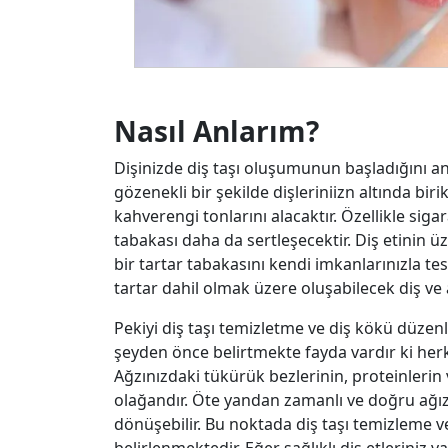
Nasıl Anlarım?
Dişinizde diş taşı oluşumunun başladığını anl
gözenekli bir şekilde dişleriniizn altında b
kahverengi tonlarını alacaktır. Özellikle siga
tabakası daha da sertleşecektir. Diş etinin ü
bir tartar tabakasını kendi imkanlarınızla t
tartar dahil olmak üzere oluşabilecek diş ve
Pekiyi diş taşı temizletme ve diş kökü düzenl
şeyden önce belirtmekte fayda vardır ki herk
Ağzınızdaki tükürük bezlerinin, proteinlerin 
olağandır. Öte yandan zamanlı ve doğru ağı
dönüşebilir. Bu noktada diş taşı temizleme v
belirlenmektedir. Eğer sağlıklı diş etleriniz