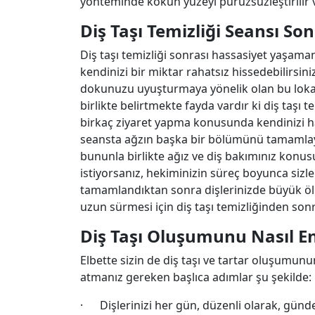
yönteminde kökün yüzeyi pürüzsüzleştirilir v
Diş Taşı Temizliği Seansı So
Diş taşı temizliği sonrası hassasiyet yaşamanı
kendinizi bir miktar rahatsız hissedebilirsini
dokunuzu uyuşturmaya yönelik olan bu lokal
birlikte belirtmekte fayda vardır ki diş taşı
birkaç ziyaret yapma konusunda kendinizi haz
seansta ağzın başka bir bölümünü tamamlayac
bununla birlikte ağız ve diş bakımınız konusu
istiyorsanız, hekiminizin süreç boyunca sizle
tamamlandıktan sonra dişlerinizde büyük ölçü
uzun sürmesi için diş taşı temizliğinden so
Diş Taşı Oluşumunu Nasıl En
Elbette sizin de diş taşı ve tartar oluşumunu
atmanız gereken başlıca adımlar şu şekilde:
· Dişlerinizi her gün, düzenli olarak, günde i