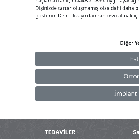
başlamaktadır; maalesef evde uygulayacağını
Dişinizde tartar oluşmamış olsa dahi daha b
gösterin. Dent Dizayn'dan randevu almak iç
Diğer Y
Est
Ortodo
İmplant D
TEDAVİLER
S