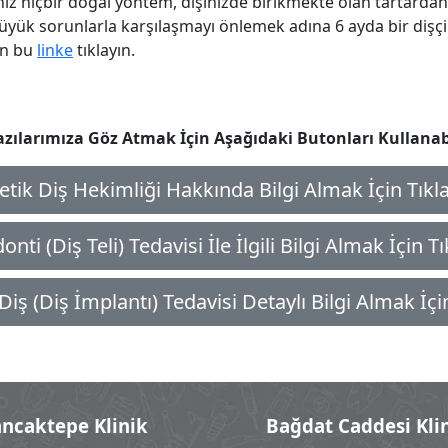
z hiçbir doğal yöntem, dişinizde birikmekte olan tartardan
üyük sorunlarla karşılaşmayı önlemek adına 6 ayda bir dişç
in bu
linke
tıklayın.
azılarımıza Göz Atmak İçin Aşağıdaki Butonları Kullanabi
etik Diş Hekimliği Hakkında Bilgi Almak İçin Tıkl
nti (Diş Teli) Tedavisi İle İlgili Bilgi Almak İçin T
iş (Diş İmplantı) Tedavisi Detaylı Bilgi Almak İçi
ancaktepe Klinik
Bağdat Caddesi Kli